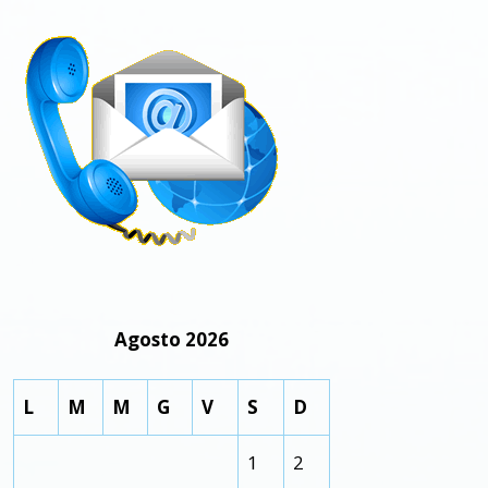
Agosto 2026
L
M
M
G
V
S
D
1
2