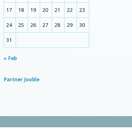
17
18
19
20
21
22
23
24
25
26
27
28
29
30
31
« Feb
Partner Jooble
Built with
Make
. Your friendly WordPress page builder theme.